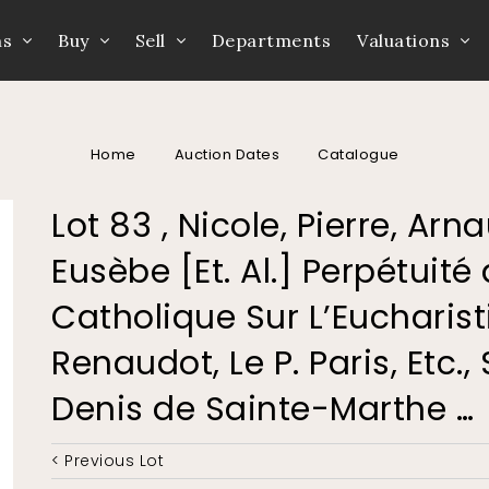
ns
Buy
Sell
Departments
Valuations
Home
Auction Dates
Catalogue
Lot 83 , Nicole, Pierre, Ar
Eusèbe [Et. Al.] Perpétuité 
Catholique Sur L’Eucharist
Renaudot, Le P. Paris, Etc.
Denis de Sainte-Marthe …
< Previous Lot