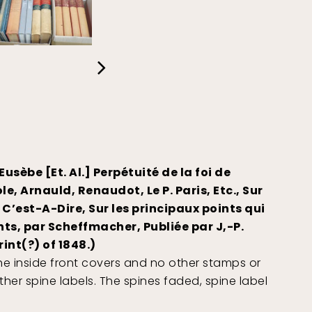
usèbe [Et. Al.] Perpétuité de la foi de
le, Arnauld, Renaudot, Le P. Paris, Etc., Sur
C’est-A-Dire, Sur les principaux points qui
nts, par Scheffmacher, Publiée par J,-P.
rint(?) of 1848.)
 the inside front covers and no other stamps or
her spine labels. The spines faded, spine label