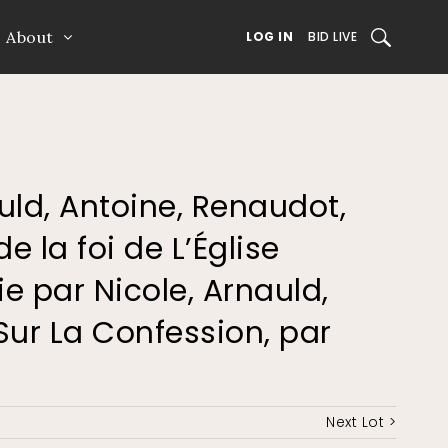
About
SEARCH
LOG IN
BID LIVE
nauld, Antoine, Renaudot,
de la foi de L’Église
ie par Nicole, Arnauld,
, Sur La Confession, par
Next Lot >